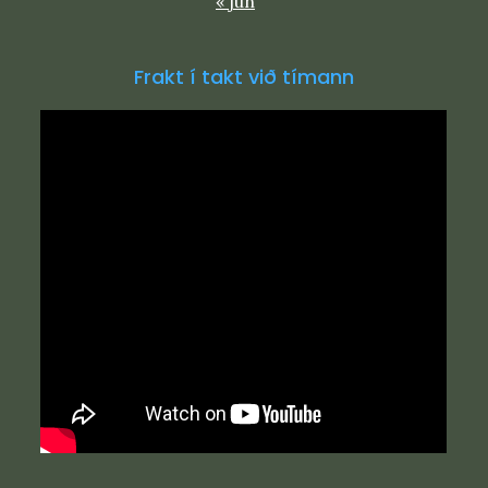
« jun
Frakt í takt við tímann