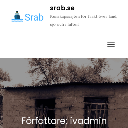
Skip
srab.se
to
Kunskapssajten för frakt över land,
content
sjö och i luften!
Författare:
ivadmin