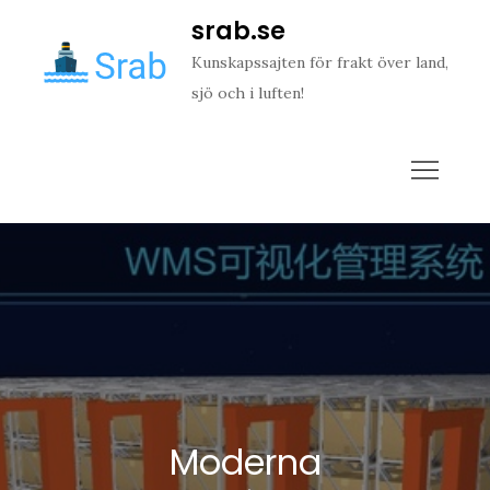
Skip
srab.se
to
Kunskapssajten för frakt över land,
content
sjö och i luften!
Moderna