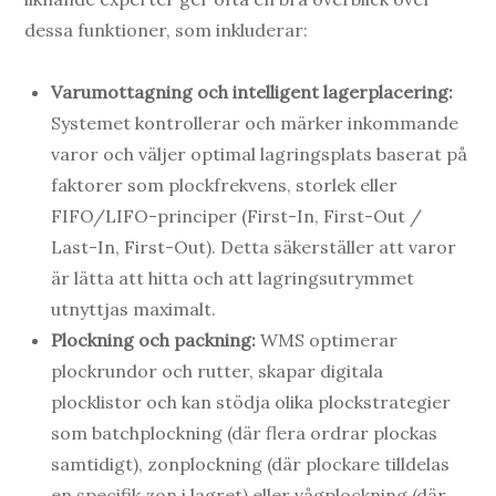
dessa funktioner, som inkluderar:
Varumottagning och intelligent lagerplacering:
Systemet kontrollerar och märker inkommande
varor och väljer optimal lagringsplats baserat på
faktorer som plockfrekvens, storlek eller
FIFO/LIFO-principer (First-In, First-Out /
Last-In, First-Out). Detta säkerställer att varor
är lätta att hitta och att lagringsutrymmet
utnyttjas maximalt.
Plockning och packning:
WMS optimerar
plockrundor och rutter, skapar digitala
plocklistor och kan stödja olika plockstrategier
som batchplockning (där flera ordrar plockas
samtidigt), zonplockning (där plockare tilldelas
en specifik zon i lagret) eller vågplockning (där