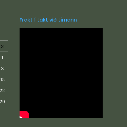
Frakt í takt við tímann
S
1
8
15
22
29