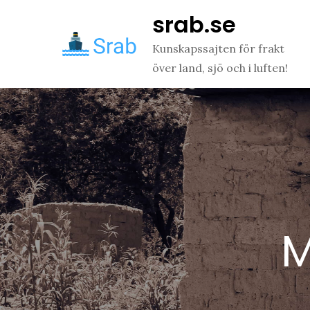
Skip
srab.se
to
content
Kunskapssajten för frakt
över land, sjö och i luften!
M