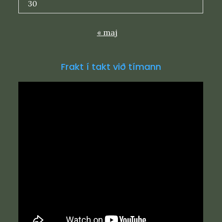
30
« maj
Frakt í takt við tímann