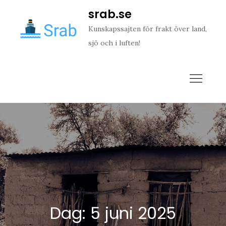
Skip
srab.se
to
Kunskapssajten för frakt över land,
content
sjö och i luften!
Dag:
5 juni 2025