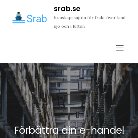
Skip
srab.se
to
Kunskapssajten för frakt över land,
content
sjö och i luften!
Förbättra din e-handel