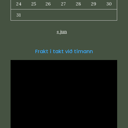
24
25
26
27
28
29
30
31
« jun
Frakt í takt við tímann