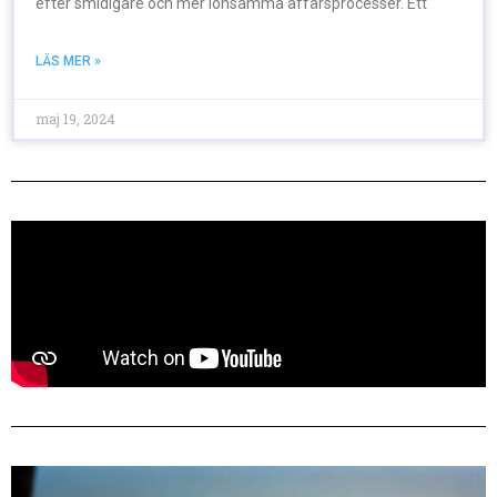
efter smidigare och mer lönsamma affärsprocesser. Ett
LÄS MER »
maj 19, 2024