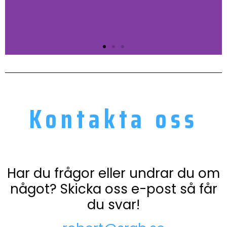
Flygfraktens historia
Frakt handlar om så mycket. Luft, land
Kontakta oss
och vatten, allt detta...
Klicka här
Har du frågor eller undrar du om
något? Skicka oss e-post så får
du svar!