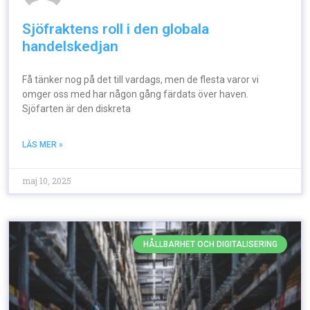
Sjöfraktens roll i den globala
handelskedjan
Få tänker nog på det till vardags, men de flesta varor vi
omger oss med har någon gång färdats över haven.
Sjöfarten är den diskreta
LÄS MER »
maj 10, 2025
HÅLLBARHET OCH DIGITALISERING