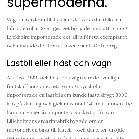
supermoderna.
Vägfrakten kom till byn när de första lastbilarna
började rulla i Sverige. Det började med att Pripp &
Lyckholm importerade det allra första exemplaret
och använde det för att leverera öl i Göteborg.
Lastbil eller häst och vagn
Året var 1899 och häst och vagn var det vanliga
fortskaffningsmedlet. Pripp & Lyckholm
importerade en lastbil som kunde lasta drygt 3000
kilo på slät väg och gick maximalt 14 km i timmen. De
hann inte mer än importera sin lastbil förrän
Liljeholmens stearinfabrik byggde om en
motordriven buss till lastbil – och därefter dröjde
det inte mer än ett par år förrän Scania startade