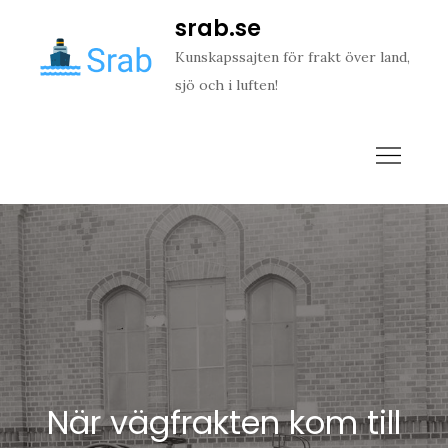
Skip
srab.se
to
Kunskapssajten för frakt över land,
content
sjö och i luften!
När vägfrakten kom till