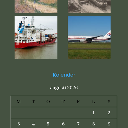
Kalender
augusti 2026
M
T
O
T
F
L
S
1
2
3
4
5
6
7
8
9