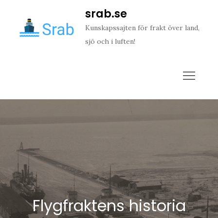
Skip
srab.se
to
Kunskapssajten för frakt över land,
content
sjö och i luften!
Flygfraktens historia