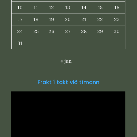
10
11
12
13
14
15
16
17
18
19
20
21
22
23
24
25
26
27
28
29
30
31
« jun
Frakt í takt við tímann