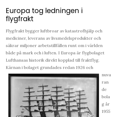
Europa tog ledningen i
flygfrakt
Flygfrakt bygger luftbroar av katastrofhjälp och
mediciner, leverans av livsmedelsprodukter och
säkrar miljoner arbetstillfällen runt om i världen
både på mark och i luften. I Europa är flygbolaget
Lufthansas historik direkt kopplad till fraktflyg.
Kärnan i b
olaget grundades redan 1926 och
nuva
ran
de
bola
g år
1955