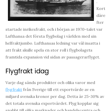
.
Kort
däre
fter
startade inrikesfrakt, och i början av 1970-talet var
Lufthansa det första flygbolag i världen med sin
helfraktjumbo. Lufthansas ledning var väl insatta i
att frakt skulle spela en stor roll i flygbolagets
framtida expansion vid sidan av passagerarflyget.
Flygfrakt idag
Varje dag sänds produkter och olika varor med
flygfrakt
från Sverige till ett exportvärde av en
miljard svenska kronor per dag. Detta är 25-30% av
det totala svenska exportvärdet. Flyg kopplar sig
snabbt till olika marknader och handelscentra och