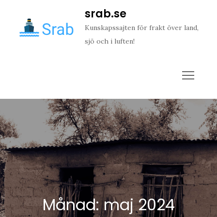
Skip
srab.se
to
Kunskapssajten för frakt över land,
content
sjö och i luften!
Månad:
maj 2024