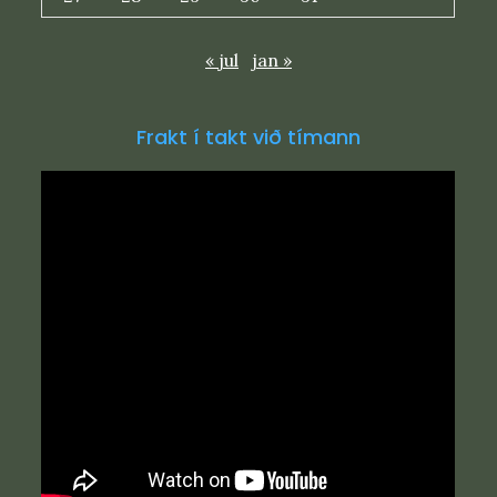
« jul
jan »
Frakt í takt við tímann