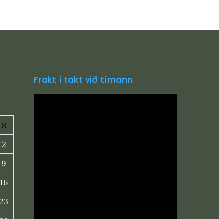
Frakt í takt við tímann
S
2
9
16
23