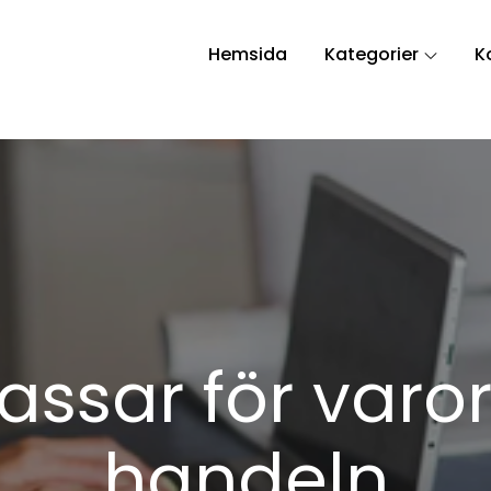
Hemsida
Kategorier
K
assar för varo
handeln