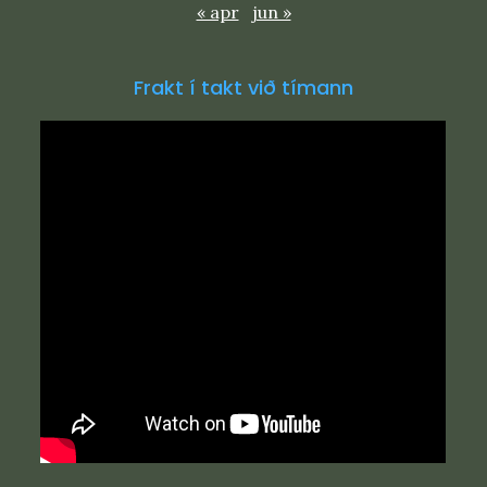
« apr
jun »
Frakt í takt við tímann