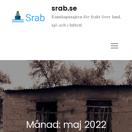
Skip
srab.se
to
Kunskapssajten för frakt över land,
content
sjö och i luften!
Månad:
maj 2022